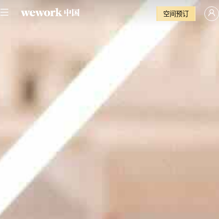
空间预订
灵
购
立
实现全国12城、近70个
买
活
即
WeWork中国社区灵活
工
工
预
办公
位
订
位
卡