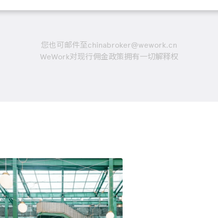
您也可邮件至chinabroker@wework.cn
WeWork对现行佣金政策拥有一切解释权