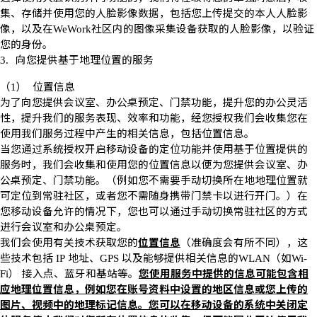
集、存储并使用您的人脸影像数据，包括您上传提交的本人人脸影
像，以及在
社区内的图像采集设备获取的人脸影像，以验证
WeWork
您的身份。
向您提供基于地理位置的服务
3.
（
）
位置信息
1
为了向您提供会议室、办公桌预定、门禁功能，提升您的办公灵活
性，提升我们的服务表现、效率和功能，经您授权我们会收集您在
使用我们服务过程中产生的相关信息，包括位置信息。
当您通过系统授权开启移动设备的定位功能并使用基于位置提供的
服务时，我们会收集和使用您的位置信息以便为您提供会议室、办
公桌预定、门禁功能。（例如您不需要手动切换所在地地理位置就
可定位到常驻社区，或者您不需随身携带门禁卡以进行开门。）在
您移动设备允许的情况下，您也可以通过手动切换常驻社区的方式
进行会议室和办公桌预定。
我们会使用有关技术获取您的
位置信息
（准确度会有所不同），这
些技术包括
地址、
以及能够提供相关信息的
（如
IP
GPS
WLAN
Wi-
）
接入点、蓝牙和基站等。
您使用服务中提供的信息可能包含相
Fi
应地理位置信息，例如您在账号资料中设置的地区信息或您上传的
图片、视频中的地理标记信息。您可以在移动设备的系统中关闭定