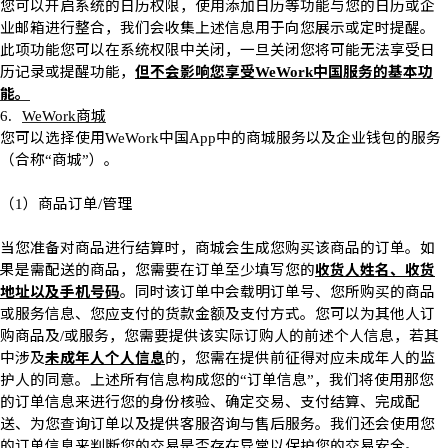
您可以开启系统的日历权限，使用添加日历等功能与您的日历或企
业邮箱进行整合，我们会收集上述信息用于向您展示或定时提醒。
此项功能您可以在系统权限中关闭，一旦关闭您将可能无法享受日
历记录或提醒功能，
但不会影响您享受
中国服务的基本功
WeWork
能。
商城
6.
WeWork
您可以选择使用
中国
中的商城服务以及企业钱包的服务
WeWork
App
（合称
商城
）。
“
”
（
）商品订单
管理
1
/
当您准备对商品进行结算时，商城会生成您购买该商品的订单。如
果是需配送的商品，您需要在订单至少填写您的
收货人姓名、收货
地址以及手机号码
。同时该订单中会载明订单号、您所购买的商品
或服务信息、您应支付的货款金额及支付方式。您可以为其他人订
购商品及
或服务，您需要提供该实际订购人的前述个人信息，若其
/
中涉及
未成年人个人信息
的，您需在提供前征得对应未成年人的监
护人的同意。上述所有信息构成您的
订单信息
，我们将使用那您
“
”
的订单信息来进行您的身份核验、确定交易、支付结算、完成配
送、为您查询订单以及提供客服咨询与售后服务。我们还会使用您
的订单信息来判断您的交易是否存在异常以保护您的交易安全。