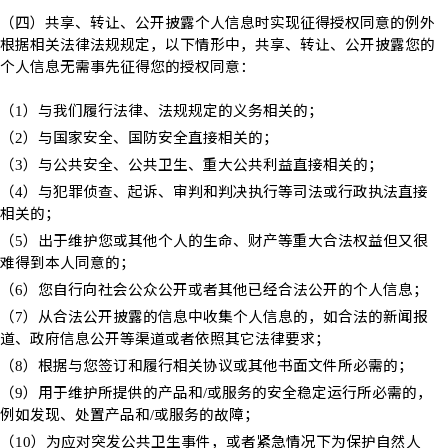
（四）共享、转让、公开披露个人信息时实现征得授权同意的例外
根据相关法律法规规定，以下情形中，共享、转让、公开披露您的
个人信息无需事先征得您的授权同意：
（
）与我们履行法律、法规规定的义务相关的；
1
（
）与国家安全、国防安全直接相关的；
2
（
）与公共安全、公共卫生、重大公共利益直接相关的；
3
（
）与犯罪侦查、起诉、审判和判决执行等司法或行政执法直接
4
相关的；
（
）出于维护您或其他个人的生命、财产等重大合法权益但又很
5
难得到本人同意的；
（
）您自行向社会公众公开或者其他已经合法公开的个人信息；
6
（
）从合法公开披露的信息中收集个人信息的，如合法的新闻报
7
道、政府信息公开等渠道或者依照其它法律要求；
（
）根据与您签订和履行相关协议或其他书面文件所必需的；
8
（
）用于维护所提供的产品和
或服务的安全稳定运行所必需的，
9
/
例如发现、处置产品和
或服务的故障；
/
（
）为应对突发公共卫生事件，或者紧急情况下为保护自然人
10