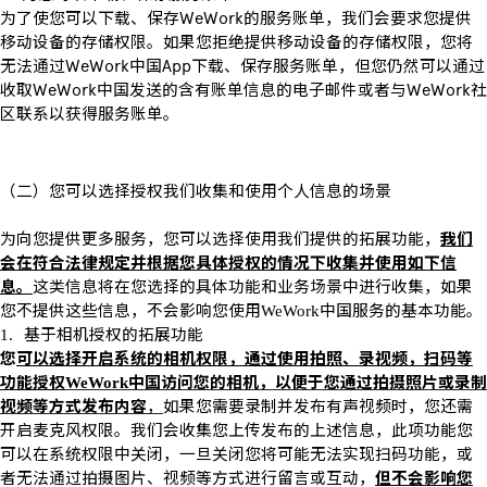
为了使您可以下载、保存
WeWork
的服务账单，我们会要求您提供
移动设备的存储权限。如果您拒绝提供移动设备的存储权限，您将
无法通过
WeWork
中国
App
下载、保存服务账单，但您仍然可以通过
收取
WeWork
中国发送的含有账单信息的电子邮件或者与
WeWork
社
区联系以获得服务账单。
（二）您可以选择授权我们收集和使用个人信息的场景
为向您提供更多服务，您可以选择使用我们提供的拓展功能，
我们
会在符合法律规定并根据您具体授权的情况下收集并使用如下信
息。
这类信息将在您选择的具体功能和业务场景中进行收集，如果
您不提供这些信息，不会影响您使用
中国服务的基本功能。
WeWork
基于相机授权的拓展功能
1.
您
可以选择开启系统的相机权限，通过使用拍照、录视频，扫码等
功能授权
中国访问您的相机，以便于您通过拍摄照片或录制
WeWork
视频等方式发布内容
，
如果您需要录制并发布有声视频时，您还需
开启麦克风权限。我们会收集您上传发布的上述信息，此项功能您
可以在系统权限中关闭，一旦关闭您将可能无法实现扫码功能，或
者无法通过拍摄图片、视频等方式进行留言或互动，
但不会影响您