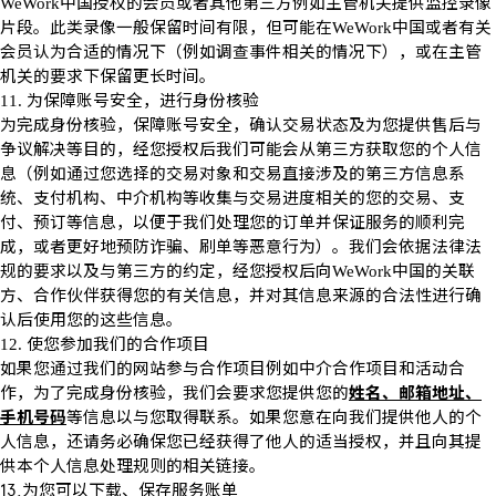
中国授权的会员或者其他第三方例如主管机关提供监控录像
WeWork
片段。此类录像一般保留时间有限，但可能在
中国或者有关
WeWork
会员认为合适的情况下（例如调查事件相关的情况下），或在主管
机关的要求下保留更长时间。
为保障账号安全，进行身份核验
11.
为完成身份核验，保障账号安全，确认交易状态及为您提供售后与
争议解决等目的，经您授权后我们可能会从第三方获取您的个人信
息（例如通过您选择的交易对象和交易直接涉及的第三方信息系
统、支付机构、中介机构等收集与交易进度相关的您的交易、支
付、预订等信息，以便于我们处理您的订单并保证服务的顺利完
成，或者更好地预防诈骗、刷单等恶意行为）。我们会依据法律法
规的要求以及与第三方的约定，经您授权后向
中国的关联
WeWork
方、合作伙伴获得您的有关信息，并对其信息来源的合法性进行确
认后使用您的这些信息。
使您参加我们的合作项目
12.
如果您通过我们的网站参与合作项目例如中介合作项目和活动合
作，为了完成身份核验，我们会要求您提供您的
姓名、邮箱地址、
手机号码
等信息以与您取得联系。如果您意在向我们提供他人的个
人信息，还请务必确保您已经获得了他人的适当授权，并且向其提
供本个人信息处理规则的相关链接。
13.
为您可以下载、保存服务账单