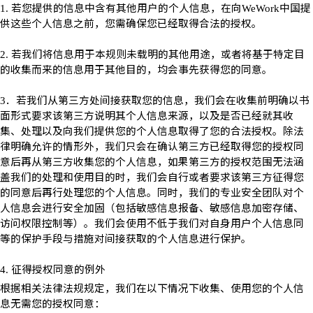
若您提供的信息中含有其他用户的个人信息，在向
中国提
1.
WeWork
供这些个人信息之前，您需确保您已经取得合法的授权。
若我们将信息用于本规则未载明的其他用途，或者将基于特定目
2.
的收集而来的信息用于其他目的，均会事先获得您的同意。
．若我们从第三方处间接获取您的信息，我们会在收集前明确以书
3
面形式要求该第三方说明其个人信息来源，以及是否已经就其收
集、处理以及向我们提供您的个人信息取得了您的合法授权。除法
律明确允许的情形外，我们只会在确认第三方已经取得您的授权同
意后再从第三方收集您的个人信息，如果第三方的授权范围无法涵
盖我们的处理和使用目的时，我们会自行或者要求该第三方征得您
的同意后再行处理您的个人信息。同时，我们的专业安全团队对个
人信息会进行安全加固（包括敏感信息报备、敏感信息加密存储、
访问权限控制等）。我们会使用不低于我们对自身用户个人信息同
等的保护手段与措施对间接获取的个人信息进行保护。
征得授权同意的例外
4.
根据相关法律法规规定，我们在以下情况下收集、使用您的个人信
息无需您的授权同意：