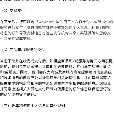
（
）交易支付
2
在下单后，您可以
选择
中国的第三方合作支付机构所提供的
WeWork
服务进行支付。支付功能本身并不收集您的个人信息，但我们需要
将您的订单号及支付信息与这些支付机构共享以实现其确认您的支
付指令并完成支付。
（
）商品和
或服务的交付
3
/
当您下单并在线完成支付后，如相应商品和
/
或服务为第三方商家提
供的，我们会向商家提供订单相关必要信息，并由其向您提供商品
和
或服务。同时，我们会向为商城及商城内商家提供物流信息系统
/
和技术服务的供应链公司披露订单相关配送信息，并由其根据商品
提供主体的指定向相应的物流配送主体同步相关配送信息。您知晓
并同意上述相关人员在交付环节内使用您的订单信息以保证您订购
的商品能够安全送达。
（三）收集和使用个人信息的其他规则