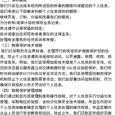
（二）保存期限
我们只会在达成本规则所述目的所需的期限内保留您的个人信息，
我们考虑以下因素来判断个人信息保存的期限：
继续开发、订制、升级和改善我们的服务；
为分析和
或审计目的保存业务记录；
/
依法遵守记录保留的规定；
反对或提出任何现有或者潜在的法律主张；
处理有关服务的任何投诉和举报；
（三）数据保护技术措施
我们已采取符合业界标准、合理可行的安全防护措施保护您的信
息，防止个人信息遭到未经授权访问、公开披露、使用、修改、损
坏或丢失。例如，我们会使用加密技术提高个人信息的安全性，在
您的浏览器与服务器之间交换数据时受
协议加密保护，我们同
SSL
时对网站提供
协议安全浏览方式；我们会使用受信赖的保护
HTTPS
机制防止个人信息遭到恶意攻击；我们会部署访问控制机制，尽力
确保只有授权人员才可访问个人信息。
（四）数据保护管理措施
我们通过制定内部管理制度和操作规程、对个人信息实行分级分类
管理、采取相应的加密、去标识化等安全技术措施，并且在内部对
个人信息接触者确定合理的个人信息处理的操作权限，并且定期对
从业人员进行安全教育和培训。除此之外，我们还制定并组织实施