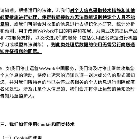
请知悉，根据适用的法律，若我们
对个人信息采取技术措施和其他
必要措施进行处理，使得数据接收方无法重新识别特定个人且不能
复原
，或我们可能会对收集的信息进行去标识化地研究、统计分析
和预测，用于改善
中国的内容和布局，为商业决策提供产品
WeWork
和
/
或服务支撑，以及改进我们的服务（包括使用匿名数据进行机器
学习或模型算法训练），
则此类处理后数据的使用无需另行向您通
知并征得您的同意。
如我们停止运营
中国服务，我们将及时停止继续收集您
5.
WeWork
个人信息的活动，将停止运营的通知以逐一送达或公告的形式通知
您，并对我们所持有的与已关停业务相关的个人信息进行删除或匿
名化处理。涉及儿童个人信息的，我们会并将停止运营的通知及时
告知儿童监护人。
三、我们如何使用
和同类技术
Cookie
（一）
的使用
Cookie