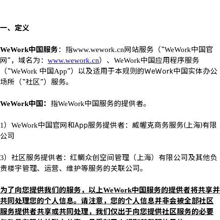
一、定义
中国服务
：指
网站服务（“
中国官
WeWork
www.wework.cn
WeWork
网”，域名为：
）、
中国应用程序服务
www.wework.cn
WeWork
（“
中国
”）以及适用于本规则的
WeWork
中国实体办公
WeWork
App
场所（“社区”）服务。
中国：
指
中国服务的提供者。
WeWork
WeWork
）
中国官网和
App
服务提供者：威幄克商务服务
(
上海
)
有限
1
WeWork
公司
）社区服务提供者：红鲷众创空间管理（上海）有限公司及其他负
3
责楼宇管理、运营、维护等服务的关联公司。
为了向您提供我们的服务，以上
中国服务的提供者将共享并
WeWork
共同处理您的个人信息。请注意，您的个人信息并非会被全部社区
服务提供者共享或共同处理，我们仅出于向您提供社区服务的必要