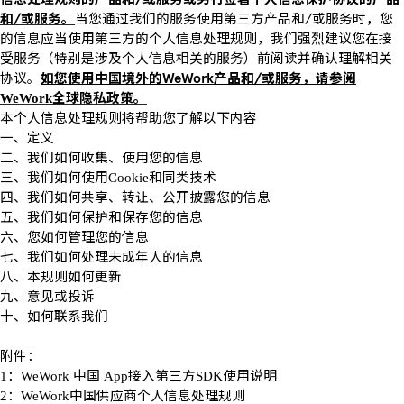
和
/
或服务。
当您通过我们的服务使用第三方产品和
/
或服务时，您
的信息应当使用第三方的个人信息处理规则，我们强烈建议您在接
受服务（特别是涉及个人信息相关的服务）前阅读并确认理解相关
协议。
如您使用中国境外的
WeWork
产品和
/
或服务，请参阅
全球隐私政策。
WeWork
本个人信息处理规则将帮助您了解以下内容
一、定义
二、我们如何收集、使用您的信息
三、我们如何使用
和同类技术
Cookie
四、我们如何共享、转让、公开披露您的信息
五、我们如何保护和保存您的信息
六、您如何管理您的信息
七、我们如何处理未成年人的信息
八、本规则如何更新
九、意见或投诉
十、如何联系我们
附件：
：
中国
接入第三方
使用说明
1
WeWork
App
SDK
：
中国供应商个人信息处理规则
2
WeWork