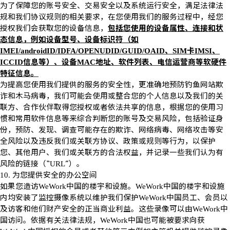
为了保障您的账号安全、交易安全以及系统运行安全，满足法律法
规和我们协议规则的相关要求，在您使用我们的服务过程中，经您
授权我们会获取您的设备信息，
包括您使用的设备属性、连接和状
态信息，例如设备型号、设备标识符（如
、
卡
、
IMEI/androidID/IDFA/OPENUDID/GUID/OAID
SIM
IMSI
信息等）、设备
地址、软件列表、电信运营商等软硬件
ICCID
MAC
特征信息。
为提高您使用我们提供的服务的安全性，更准确地预防钓鱼网站欺
诈和木马病毒，我们可能会使用或整合您的个人信息以及我们的关
联方、合作伙伴取得您授权或者依法共享的信息，根据您的使用习
惯和常用软件信息等来综合判断您的账号及交易风险，包括验证身
份，预防、发现、调查可能存在的欺诈、网络病毒、网络攻击等安
全风险以及违反我们或关联方协议、政策或规则等行为，以保护
您、其他用户、我们或关联方的合法权益，并记录一些我们认为有
风险的链接（“
”）。
URL
为您提供安全的办公空间
10.
如果您造访
中国的楼宇和设施。
中国的楼宇和设施
WeWork
WeWork
内均安装了监控摄像系统以维护我们保护
中国员工、会员以
WeWork
及访客和他们财产安全的正当商业利益。这些录像可以由
中
WeWork
国访问。依据有关法律法规，
中国也可能被要求向获
WeWork