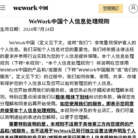
空間預訂
中国个人信息处理规则
WeWork
生效日期：
年
月
日
2024
7
24
中国（定义见下文，或称“我们”）非常重视保护客人的
WeWork
个人信息。我们深知个人信息对您的重要性，我们将依据法律法规
的要求并参照行业实践为您的个人信息提供保障。本个人信息处理
规则（下称
本规则
、
本个人信息处理规则
）将说明在您使用
“
”
“
”
WeWork
中国的产品和
/
或服务（下称“
WeWork
中国服务”或“我们的
服务”，定义见下文）的过程中，我们如何收集、使用、共享、存储
和保护您的个人信息以及您可以如何管理您的个人信息。
在您开始使用我们的服务前，请您务必先仔细阅读和理解本规
则，特别应重点阅读我们以
粗体
粗体下划线
标识的条款，确保您充
/
分理解和同意后再开始使用。
如您使用我们的服务，即表示您同意
并接受本个人信息处理规则。
本规则中涉及的专业词汇，我们尽量
以简明通俗的表述向您解释，以便于您理解。
需要特别说明的是，本规则不适用于其他第三方向您提供的产
品和
/
或服务，也不适用于
已另行独立设置法律声明及个人
WeWork
信息处理规则的产品和
/
或服务或另行签署个人信息保护协议的产品