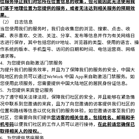
位服务停止我们对您所在位置信息的收集，但可能因此无法使用我
们基于地理位置为您提供的服务，或者无法达到相关服务的预期效
果。
（
）
日志信息
2
当您使用我们的服务时，我们会收集您的浏览、搜索、点击、收
藏、表示喜欢、交流、关注、分享、发布等信息并作为有关网络日
志进行保存，其中包括您的
地址、浏览器的类型、使用的语言、操
IP
作系统的版本、手机型号、访问的日期和时间、电信运营商、网络
请求等。
为您提供自助激活门禁服务
4.
为提升我们的服务效率，并且为了保障我们的服务的安全，中国大
陆地区的会员可以通过
中国
来自助激活门禁服务。如
WeWork
App
您使用此项服务，您需要提供中国大陆地区的居民身份证信息。
为您提供来宾登记服务
5.
为了遵守相关法律法规，保障我们社区的安全，并且能够在紧急情
况中联系到您邀请的来宾，且为了向您邀请的访客提供我们社区的
位置和路线等信息以优化我们的服务体验，如您邀请访客至我们的
社区，您需要向我们提供
您访客的相关信息，包括姓名、邮箱和手
机号码
以便我们社区的工作人员可以进行接待，
在此前请您确保已
取得相关人的授权。
为您提供悠座服务
6.