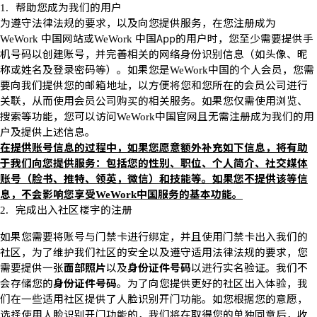
帮助您成为我们的用户
1.
为遵守法律法规的要求，以及向您提供服务，在您注册成为
中国网站或
中国
App
的用户时，您至少需要提供手
WeWork
WeWork
机号码以创建账号，并完善相关的网络身份识别信息（如头像、昵
称或姓名及登录密码等）。如果您是
中国的个人会员，您需
WeWork
要向我们提供您的邮箱地址，以方便将您和您所在的会员公司进行
关联，从而使用会员公司购买的相关服务。如果您仅需使用浏览、
搜索等功能，您可以访问
中国官网且无需注册成为我们的用
WeWork
户及提供上述信息。
在提供账号信息的过程中，如果您愿意额外补充如下信息，将有助
于我们向您提供服务：包括您的性别、职位、个人简介、社交媒体
账号（脸书、推特、领英，微信）和技能等。如果您不提供该等信
息，不会影响您享受
中国服务的基本功能。
WeWork
完成出入社区楼宇的注册
2.
如果您需要将账号与门禁卡进行绑定，并且使用门禁卡出入我们的
社区，为了维护我们社区的安全以及遵守适用法律法规的要求，您
需要提供一张
面部照片
以及
身份证件号码
以进行实名验证。我们不
会存储您的
身份证件号码
。为了向您提供更好的社区出入体验，我
们在一些适用社区提供了人脸识别开门功能。如您根据您的意愿，
选择使用人脸识别开门功能的，我们将在取得您的单独同意后，收