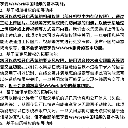
享受
中国服务的基本功能。
WeWork
基于相册授权的拓展功能
2.
您可以选择开启系统的相册权限（
部分机型中为存储权限
），通过
主动上传图片、视频等方式授权我们访问您的相册，以便于您通过
上传照片或上传视频等方式发布内容。
我们会收集您选择上传发布
的上述信息，此项功能您可以在系统权限中关闭，一旦关闭您将可
能无法通过上传图片、视频等方式进行更换头像、发布带图的动态
或需求等，
但不会影响您享受
服务的基本功能。
WeWork
基于麦克风授权的拓展功能
3.
您可以选择开启系统的麦克风权限，使用语音技术来实现聊天等语
音交互功能。
我们会收集您在使用智能语音技术过程中录入的语音
信息用于机器识别、在线交互并满足您的搜索等需求此项功能您可
以在系统权限中关闭，一旦关闭您将可能无法实现在线语音交互功
能，
但不会影响您享受
服务的基本功能。
WeWork
基于通讯录授权的拓展功能
4.
您可以授权允许我们获取您手机的通讯录信息和公开信息（头像、
昵称等），从而使您可以快速完成来宾登记无需再手动输入。此项
功能您可以在系统权限中关闭，一旦关闭您将可能无法实现基于通
讯录的互动功能，
但不会影响您享受
中国服务的基本功能。
WeWork
基于日历授权的拓展功能
5.