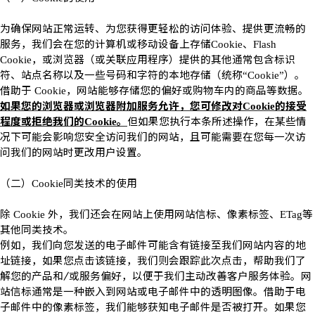
为确保网站正常运转、为您获得更轻松的访问体验、提供更流畅的
服务，我们会在您的计算机或移动设备上存储
、
Cookie
Flash
，或浏览器（或关联应用程序）提供的其他通常包含标识
Cookie
符、站点名称以及一些号码和字符的本地存储（统称
）。
“Cookie”
借助于
，网站能够存储您的偏好或购物车内的商品等数据。
Cookie
如果您的浏览器或浏览器附加服务允许，您可修改对
的接受
Cookie
程度或拒绝我们的
。
但如果您执行本条所述操作，在某些情
Cookie
况下可能会影响您安全访问我们的网站，且可能需要在您每一次访
问我们的网站时更改用户设置。
（二）
同类技术的使用
Cookie
除
外，我们还会在网站上使用网站信标、像素标签、
等
Cookie
ETag
其他同类技术。
例如，我们向您发送的电子邮件可能含有链接至我们网站内容的地
址链接，如果您点击该链接，我们则会跟踪此次点击，帮助我们了
解您的产品和
/
或服务偏好，以便于我们主动改善客户服务体验。网
站信标通常是一种嵌入到网站或电子邮件中的透明图像。借助于电
子邮件中的像素标签，我们能够获知电子邮件是否被打开。如果您