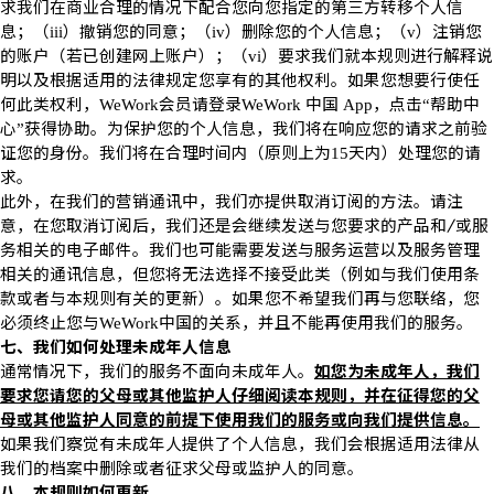
求我们在商业合理的情况下配合您向您指定的第三方转移个人信
息；（
）撤销您的同意；（
）删除您的个人信息；（
）注销您
iii
iv
v
的账户（若已创建网上账户）；（
）要求我们就本规则进行解释说
vi
明以及根据适用的法律规定您享有的其他权利。如果您想要行使任
何此类权利，
会员请登录
中国
，点击
帮助中
WeWork
WeWork
App
“
心
获得协助。为保护您的个人信息，我们将在响应您的请求之前验
”
证您的身份。我们将在合理时间内（原则上为
天内）处理您的请
15
求。
此外，在我们的营销通讯中，我们亦提供取消订阅的方法。请注
意，在您取消订阅后，我们还是会继续发送与您要求的产品和
/
或服
务相关的电子邮件。我们也可能需要发送与服务运营以及服务管理
相关的通讯信息，但您将无法选择不接受此类（例如与我们使用条
款或者与本规则有关的更新）。如果您不希望我们再与您联络，您
必须终止您与
中国的关系，并且不能再使用我们的服务。
WeWork
七、我们如何处理未成年人信息
通常情况下，我们的服务不面向未成年人。
如您为未成年人，我们
要求您请您的父母或其他监护人仔细阅读本规则，并在征得您的父
母或其他监护人同意的前提下使用我们的服务或向我们提供信息。
如果我们察觉有未成年人提供了个人信息，我们会根据适用法律从
我们的档案中删除或者征求父母或监护人的同意。
八、本规则如何更新