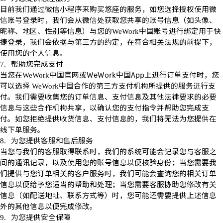
目前我们通过微信小程序来购买悠座的服务，如您选择授权使用微
信账号登录时，我们会从微信处获取您共享的账号信息（如头像、
昵称、地区、性别等信息）与您的
中国账号进行绑定用于快
WeWork
捷登录，我们会依据与第三方的约定，在符合相关法规的前提下，
使用您的个人信息。
帮助您完成支付
7.
当您在
中国官网或
WeWork
中国
App
上进行订单支付时，您
WeWork
可以选择
中国合作的第三方支付机构所提供的服务进行支
WeWork
付。我们需要收集您的订单信息、支付信息及其他法律要求的必要
信息与这些合作机构共享，以确认您的支付指令并帮助您完成支
付。如您拒绝提供收货信息、支付信息的，我们将无法为您提供在
线下单服务。
为您提供客服和售后服务
8.
当您与我们的客服取得联系时，我们的系统可能会记录您与客服之
间的通讯记录，以及使用您的账号信息以便核验身份；当您需要我
们提供与您订单相关的客户服务时，我们可能会查询您的相关订单
信息以便给予您适当的帮助和处理；当您需要客服协助您修改有关
信息（如配送地址、联系方式等）时，您可能还需要提供上述信息
外的其他信息以便完成修改。
为您提供安全保障
9.