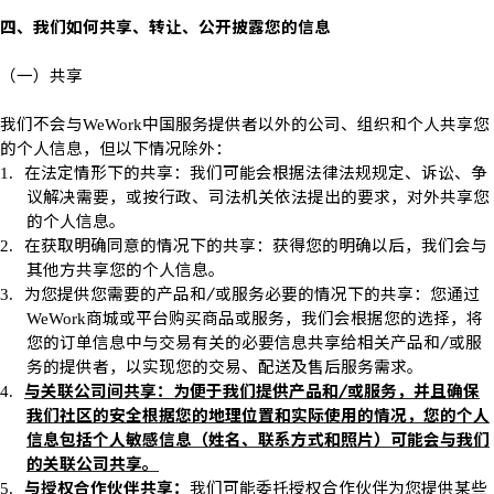
四、我们如何共享、转让、公开披露您的信息
（一）共享
我们不会与
中国服务提供者以外的公司、组织和个人共享您
WeWork
的个人信息，但以下情况除外：
在法定情形下的共享：我们可能会根据法律法规规定、诉讼、争
1.
议解决需要，或按行政、司法机关依法提出的要求，对外共享您
的个人信息。
在获取明确同意的情况下的共享：获得您的明确以后，我们会与
2.
其他方共享您的个人信息。
为您提供您需要的产品和
/
或服务必要的情况下的共享：您通过
3.
商城或平台购买商品或服务，我们会根据您的选择，将
WeWork
您的订单信息中与交易有关的必要信息共享给相关产品和
/
或服
务的提供者，以实现您的交易、配送及售后服务需求。
与关联公司间共享：为便于我们提供产品和
/
或服务，并且确保
4.
我们社区的安全根据您的地理位置和实际使用的情况，您的个人
信息包括个人敏感信息（姓名、联系方式和照片）可能会与我们
的关联公司共享。
与授权合作伙伴共享：
我们可能委托授权合作伙伴为您提供某些
5.