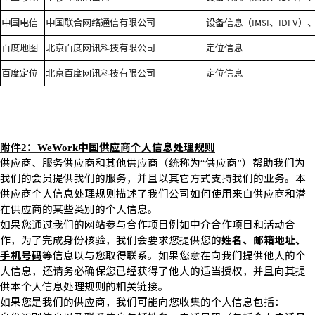
中国电信
中国联合网络通信有限公司
设备信息（
IMSI
、
IDFV
）
百度地图
北京百度网讯科技有限公司
定位信息
百度定位
北京百度网讯科技有限公司
定位信息
附件
：
中国供应商个人信息处理规则
2
WeWork
供应商、服务供应商和其他供应商（统称为
供应商
）帮助我们为
“
”
我们的会员提供我们的服务，并且以其它方式支持我们的业务。本
供应商个人信息处理规则描述了我们公司如何使用来自供应商和潜
在供应商的某些类别的个人信息。
如果您通过我们的网站参与合作项目例如中介合作项目和活动合
作，为了完成身份核验，我们会要求您提供您的
姓名、邮箱地址、
手机号码
等信息以与您取得联系。如果您意在向我们提供他人的个
人信息，还请务必确保您已经获得了他人的适当授权，并且向其提
供本个人信息处理规则的相关链接。
如果您是我们的供应商，我们可能向您收集的个人信息包括：