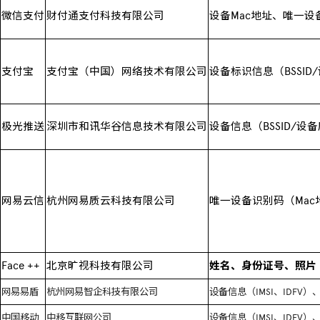
微信支付
财付通支付科技有限公司
设备
Mac
地址、唯一设
支付宝
支付宝（中国）网络技术有限公司
设备标识信息（
BSSID/
极光推送
深圳市和讯华谷信息技术有限公司
设备信息（
BSSID/
设备
网易云信
杭州网易质云科技有限公司
唯一设备识别码（
Mac
Face ++
北京旷视科技有限公司
姓名、身份证号、照片
网易易盾
杭州网易智企科技有限公司
设备信息（
IMSI
、
IDFV
）
中国移动
中移互联网公司
设备信息（
IMSI
、
IDFV
）