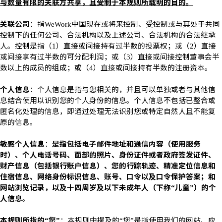
与数量有限的关联方共享，且受制于本规则所载明的目的。
关联公司
：指
中国现在或将来控制、受控制或与其处于共同
WeWork
控制下的任何公司、合法机构以及上述公司、合法机构的合法继承
人。控制是指（
）直接或间接持有过半数的投票权；或（
）直接
1
2
或间接享有过半数的可分配利润；或（
）直接或间接控制董事会半
3
数以上的成员的组成；或（
）直接或间接持有半数的注册资本。
4
个人信息
：个人信息是指与您相关的，并且可以单独或者与其他信
息结合使用以识别您的个人身份的信息。个人信息不包括已整合或
匿名化处理的信息，即通过处理无法识别您或特定自然人且不能复
原的信息。
敏感个人信息
：
是指包括电子邮件地址和通信内容（使用服务
时）、个人电话号码、面部的照片、身份证件或者政府签发证件、
财产信息（包括银行账户信息）、您的行踪轨迹、精准定位信息和
住宿信息、网络身份标识信息、账号、口令以及口令保护答案；和
网站浏览记录，以及十四周岁及以下未成年人（下称
儿童
）的个
“
”
人信息
。
本规则所指的
您
：本规则中提及的
您
是指使用我们的网站、应
“
”
“
”