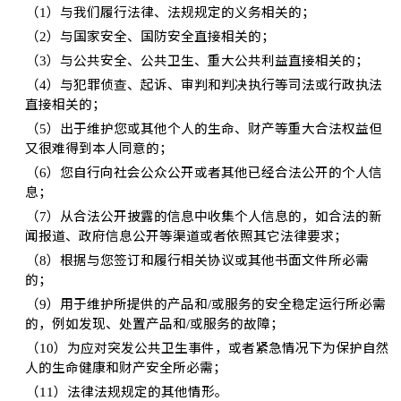
（
）与我们履行法律、法规规定的义务相关的；
1
（
）与国家安全、国防安全直接相关的；
2
（
）与公共安全、公共卫生、重大公共利益直接相关的；
3
（
）与犯罪侦查、起诉、审判和判决执行等司法或行政执法
4
直接相关的；
（
）出于维护您或其他个人的生命、财产等重大合法权益但
5
又很难得到本人同意的；
（
）您自行向社会公众公开或者其他已经合法公开的个人信
6
息；
（
）从合法公开披露的信息中收集个人信息的，如合法的新
7
闻报道、政府信息公开等渠道或者依照其它法律要求；
（
）根据与您签订和履行相关协议或其他书面文件所必需
8
的；
（
）用于维护所提供的产品和
或服务的安全稳定运行所必需
9
/
的，例如发现、处置产品和
或服务的故障；
/
（
）为应对突发公共卫生事件，或者紧急情况下为保护自然
10
人的生命健康和财产安全所必需；
（
）法律法规规定的其他情形。
11