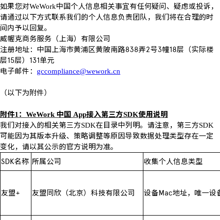
如果您对
中国个人信息相关事宜有任何疑问、疑虑或投诉，
WeWork
请通过以下方式联系我们的个人信息负责团队，我们将在合理的时
间内予以回复。
威幄克商务服务（上海）有限公司
注册地址：中国上海市黄浦区黄陂南路
838
弄
2
号
3
幢
18
层（实际楼
层
15
层）
131
单元
电子邮件：
gccompliance@wework.cn
（以下为附件）
附件
：
中国
接入第三方
使用说明
1
WeWork
App
SDK
我们对接入的相关第三方
在目录中列明。请注意，第三方
SDK
SDK
可能因为其版本升级、策略调整等原因导致数据处理类型存在一定
变化，请以其公示的官方说明为准。
SDK
名称
所属公司
收集个人信息类型
友盟
+
友盟同欣（北京）科技有限公司
设备
Mac
地址，唯一设