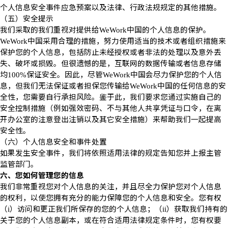
个人信息安全事件应急预案以及法律、行政法规规定的其他措施。
（五）安全提示
我们采取的我们重视对提供给
中国的个人信息的保护。
WeWork
中国采用合理的措施，努力使用适当的技术或者组织措施来
WeWork
保护您的个人信息，包括防止未经授权或者非法的处理以及意外丢
失、破坏或损毁。但很遗憾的是，互联网的数据传输或者信息存储
均
保证安全。因此，尽管
中国会尽力保护您的个人信
100%
WeWork
息，但我们无法保证或者担保您传输给
中国的任何信息的安
WeWork
全性，您需要自行承担风险。鉴于此，我们要求您通过实施自己的
安全控制措施（例如强效密码、不与其他人共享凭证与口令，在离
开办公室的注意登出注销以及其它安全措施）来帮助我们一起提高
安全性。
（六）个人信息安全和事件处置
如果发生安全事件，我们将依照适用法律的规定告知您并上报主管
监管部门。
六、您如何管理您的信息
我们非常重视您对个人信息的关注，并且尽全力保护您对个人信息
的权利，以使您拥有充分的能力保障您的个人信息和安全。您有权
（
）访问和更正我们所保存的您的个人信息；（
）获取我们持有的
i
ii
关于您的个人信息副本，或在符合适用法律规定条件时，您有权要