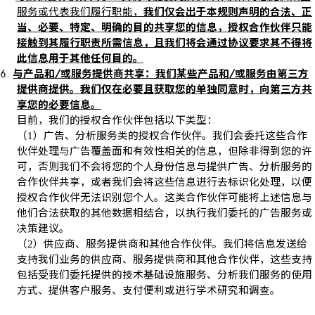
服务或代表我们履行职能，
我们仅会出于本规则声明的合法、正
当、必要、特定、明确的目的共享您的信息，授权合作伙伴只能
接触到其履行职责所需信息，且我们将会通过协议要求其不得将
此信息用于其他任何目的。
6.
与产品和
/
或服务提供商共享：我们某些产品和
/
或服务由第三方
提供商提供。我们仅在必要且获取您的单独同意时，向第三方共
享您的必要信息。
目前，我们的授权合作伙伴包括以下类型：
（
）广告、分析服务类的授权合作伙伴。我们会委托这些合作
1
伙伴处理与广告覆盖面和有效性相关的信息，但除非得到您的许
可，否则我们不会将您的个人身份信息与提供广告、分析服务的
合作伙伴共享，或者我们会将这些信息进行去标识化处理，以便
授权合作伙伴无法识别您个人。这类合作伙伴可能将上述信息与
他们合法获取的其他数据相结合，以执行我们委托的广告服务或
决策建议。
（
）供应商、服务提供商和其他合作伙伴。我们将信息发送给
2
支持我们业务的供应商、服务提供商和其他合作伙伴，这些支持
包括受我们委托提供的技术基础设施服务、分析我们服务的使用
方式、提供客户服务、支付便利或进行学术研究和调查。