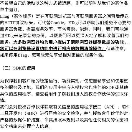
不希望自己的活动以这种方式被追踪，则可以随时从我们的寄信名
单中退订。
（实体标签）是在互联网浏览器与互联网服务器之间背后传送
ETag
的
协议标头，可代替
。
可以帮助我们避免不必要的
HTTP
Cookie
ETag
服务器负载，提高服务效率，节省资源、能源，同时，我们可能通
过
来记录您的身份，以便我们可以更深入地了解和改善我们的
ETag
服务。
大多数浏览器均为用户提供了清除浏览器缓存数据的功能，
您可以在浏览器设置功能中进行相应的数据清除操作。
但请注意，
如果停用
，您可能无法享受相对更佳的服务体验。
ETag
（三）
的使用
SDK
为保障我们客户端的稳定运行、功能实现，使您能够享受和使用更
多的服务及功能，我们的应用中会嵌入授权合作伙伴的
或其他
SDK
类似的应用程序，请查看附件了解我们接入授权合作伙伴的
详
SDK
情。
我们会对授权合作伙伴获取有关信息的应用程序接口（
）、软件
API
工具开发包（
）进行严格的安全检测，并与授权合作伙伴约定
SDK
严格的数据保护措施，令其按照本规则以及其他任何相关的保密和
安全措施来处理个人信息。